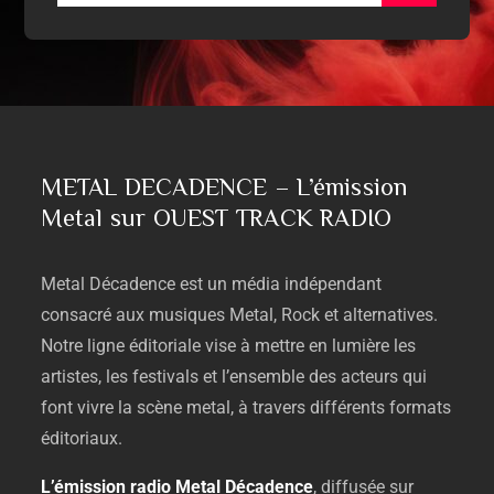
METAL DECADENCE – L’émission
Metal sur OUEST TRACK RADIO
Metal
Décadence
est
un
média
indépendant
consacré
aux
musiques
Metal,
Rock
et
alternatives.
Notre
ligne
éditoriale
vise
à
mettre
en
lumière
les
artistes,
les
festivals
et
l’ensemble
des
acteurs
qui
font
vivre
la
scène
metal,
à
travers
différents
formats
éditoriaux.
L’émission
radio
Metal
Décadence
,
diffusée
sur