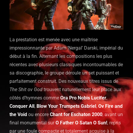
La prestation est menée avec une maîtrise
impressionnante par Adam ‘Nergal’ Darski, impérial du
début à la fin. Alternant les compositions les plus
récentes avec plusieurs classiques incontournables de
sa discographie, le groupe déroule un set puissant et
parfaitement construit. Des nouveaux titres issus de
The Shit ov God
trouvent naturellement leur place aux
côtés d’hymnes comme
Ora Pro Nobis Lucifer
,
Conquer All
,
Blow Your Trumpets Gabriel
,
Ov Fire and
the Void
ou encore
Chant for Eschaton 2000
, avant un
final monumental sur
O Father O Satan O Sun!
, repris
par une foule compacte et totalement acquise à la