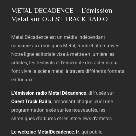
METAL DECADENCE – L’émission
Metal sur OUEST TRACK RADIO
Metal
Décadence
est
un
média
indépendant
consacré
aux
musiques
Metal,
Rock
et
alternatives.
Notre
ligne
éditoriale
vise
à
mettre
en
lumière
les
artistes,
les
festivals
et
l’ensemble
des
acteurs
qui
font
vivre
la
scène
metal,
à
travers
différents
formats
éditoriaux.
L’émission
radio
Metal
Décadence
,
diffusée
sur
Ouest
Track
Radio
,
proposant
chaque
jeudi
une
programmation
axée
sur
les
nouveautés,
les
chroniques
d’albums
et
les
interviews
d’artistes.
Le
webzine
MetalDecadence.
fr
,
qui
publie