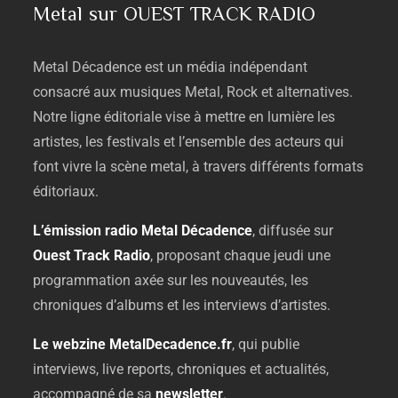
Metal sur OUEST TRACK RADIO
Metal
Décadence
est
un
média
indépendant
consacré
aux
musiques
Metal,
Rock
et
alternatives.
Notre
ligne
éditoriale
vise
à
mettre
en
lumière
les
artistes,
les
festivals
et
l’ensemble
des
acteurs
qui
font
vivre
la
scène
metal,
à
travers
différents
formats
éditoriaux.
L’émission
radio
Metal
Décadence
,
diffusée
sur
Ouest
Track
Radio
,
proposant
chaque
jeudi
une
programmation
axée
sur
les
nouveautés,
les
chroniques
d’albums
et
les
interviews
d’artistes.
Le
webzine
MetalDecadence.
fr
,
qui
publie
interviews,
live
reports,
chroniques
et
actualités,
accompagné
de
sa
newsletter
.