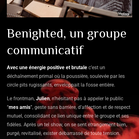
Benighted, un groupe
communicatif
Avec une énergie positive et brutale
c’est un
déchaînement primal où la poussière, soulevée par les
circle pits rugissants, enveloppait la fosse entière.
Le frontman,
Julien
, n’hésitant pas à appeler le public
“
mes amis
”, geste sans barrière, d’affection et de respect
mutuel, consolidant ce lien unique entre le groupe et ses
fidèles. Après un tel show, on se sent étrangement bien,
purgé, revitalisé, exister débarrassé de toute tension.