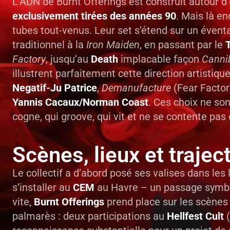
L’ADN de Burnt Offerings est construit autour d
exclusivement tirées des années 90
. Mais là e
tubes tout-venus. Leur set s’étend sur un évent
traditionnel à la
Iron Maiden
, en passant par le
Factory
, jusqu’au
Death
implacable façon
Canni
illustrent parfaitement cette direction artistique
Negatif-Ju Patrice
,
Demanufacture
(Fear Factor
Yannis Cacaux/Norman Coast
. Ces choix ne so
cogne, qui groove, qui vit et ne se contente pas 
Scènes, lieux et trajec
Le collectif a d’abord posé ses valises dans les 
s’installer au
CEM
au Havre – un passage symbo
vite,
Burnt Offerings
prend place sur les scènes r
palmarès : deux participations au
Hellfest Cult
(