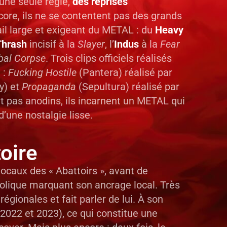
’une seule règle,
des reprises
ncore, ils ne se contentent pas des grands
ail large et exigeant du METAL : du
Heavy
Thrash
incisif à la
Slayer
, l’
Indus
à la
Fear
bal Corpse
. Trois clips officiels réalisés
 :
Fucking Hostile
(Pantera) réalisé par
y) et
Propaganda
(Sepultura) réalisé par
nt pas anodins, ils incarnent un METAL qui
d’une nostalgie lisse.
toire
locaux des « Abattoirs », avant de
lique marquant son ancrage local. Très
égionales et fait parler de lui. À son
2022 et 2023), ce qui constitue une