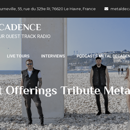
ille, 55, rue du 329e RI, 76620 Le Havre, France
metaldec
ECADENCE
UR OUEST TRACK RADIO
LIVE TOURS
INTERVIEWS
PODCASTS METAL DECADE
 Offerings Tribute Meta