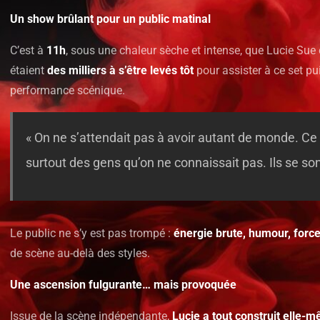
Un show brûlant pour un public matinal
C’est à
11h
, sous une chaleur sèche et intense, que Lucie Sue e
étaient
des milliers à s’être levés tôt
pour assister à ce set pui
performance scénique.
« On ne s’attendait pas à avoir autant de monde. Ce 
surtout des gens qu’on ne connaissait pas. Ils se sont
Le public ne s’y est pas trompé :
énergie brute, humour, force
de scène au-delà des styles.
Une ascension fulgurante… mais provoquée
Issue de la scène indépendante,
Lucie a tout construit elle-