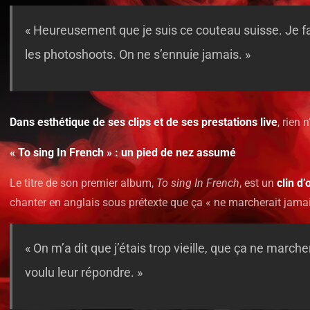
« Heureusement que je suis ce couteau suisse. Je fa
les photoshoots. On ne s’ennuie jamais. »
Dans esthétique de ses clips et de ses prestations live
, rien 
« To sing In French » : un pied de nez assumé
Le titre de son premier album,
To sing In French
, est un
clin d
chanter en anglais sous prétexte que ça « ne marcherait jamai
« On m’a dit que j’étais trop vieille, que ça ne marche
voulu leur répondre. »