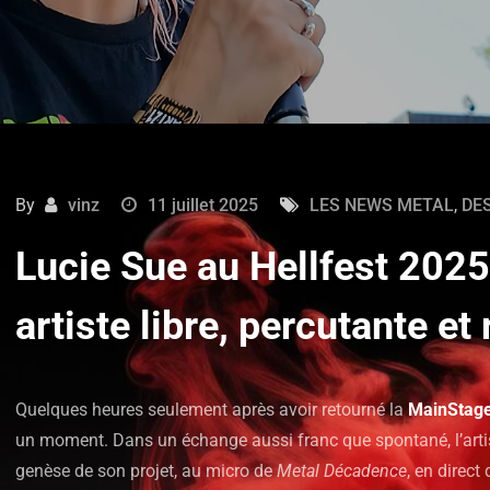
By
vinz
11 juillet 2025
LES NEWS METAL
,
DE
Lucie Sue au Hellfest 2025
artiste libre, percutante e
Quelques heures seulement après avoir retourné la
MainStage
un moment. Dans un échange aussi franc que spontané, l’artist
genèse de son projet, au micro de
Metal Décadence
, en direct