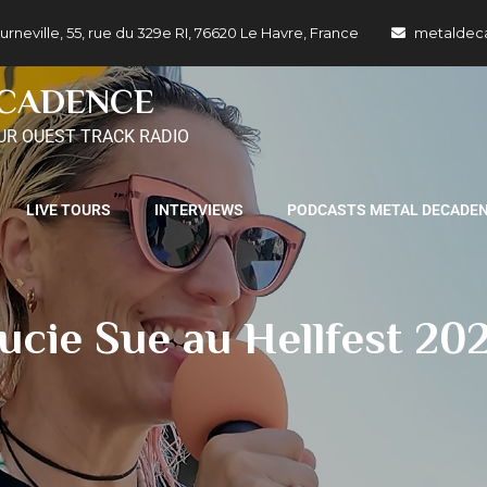
ille, 55, rue du 329e RI, 76620 Le Havre, France
metaldec
ECADENCE
UR OUEST TRACK RADIO
LIVE TOURS
INTERVIEWS
PODCASTS METAL DECADE
ucie Sue au Hellfest 20