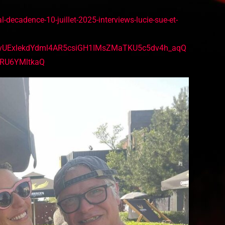
ecadence-10-juillet-2025-interviews-lucie-sue-et-
TJvUExlekdYdml4AR5csiGH1IMsZMaTKU5c5dv4h_aqQ
zRU6YMltkaQ