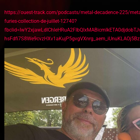
https://ouest-track.com/podcasts/metal-decadence-225/metal-d
furies-collection-de-juillet-12740?
fbclid=IwY2xjawLdIChleHRuA2FlbQIxMABicmlkETA0djdob
hsFdfi7S8We9cvzHXv1aKujP5gvgVXnrg_aem_iUnuKLAOj5B