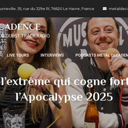
ille, 55, rue du 329e RI, 76620 Le Havre, France
metaldec
ECADENCE
UR OUEST TRACK RADIO
LIVE TOURS
INTERVIEWS
PODCASTS METAL DECADE
xtrême qui cogne fort 
l’Apocalypse 2025