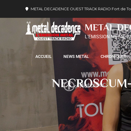
METAL DECADENCE OUEST TRACK RADIO Fort de Tournev
METAL D
L'EMISSION METAL S
ACCUEIL
NEWS METAL
CHRONIQUES
NECROSCUM-l’e