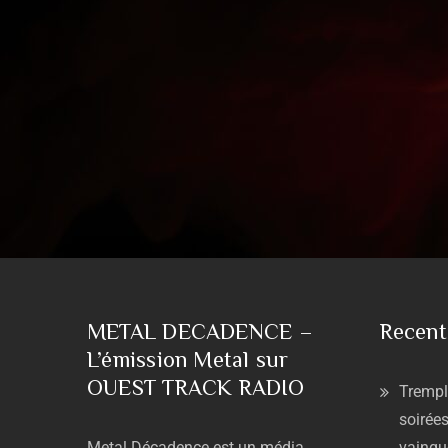
METAL DECADENCE –
Recent
L’émission Metal sur
OUEST TRACK RADIO
Trempl
soirées
Metal
Décadence
est
un
média
vainqu