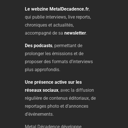
Le
webzine
MetalDecadence.
fr
,
qui
publie
interviews,
live
reports,
chroniques
et
actualités,
accompagné
de
sa
newsletter
.
Des
podcasts
,
permettant
de
prolonger
les
émissions
et
de
proposer
des
formats
d’interviews
plus
approfondis.
Une
présence
active
sur
les
réseaux
sociaux
,
avec
la
diffusion
régulière
de
contenus
éditoriaux,
de
reportages
photo
et
d’annonces
d’événements.
Metal
Décadence
développe