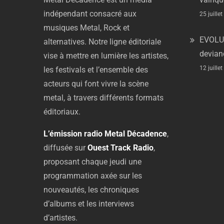
indépendant
consacré
aux
25 juille
musiques
Metal,
Rock
et
EVOLU
alternatives.
Notre
ligne
éditoriale
devian
vise
à
mettre
en
lumière
les
artistes,
12 juille
les
festivals
et
l’ensemble
des
acteurs
qui
font
vivre
la
scène
metal,
à
travers
différents
formats
éditoriaux.
L’émission
radio
Metal
Décadence
,
diffusée
sur
Ouest
Track
Radio
,
proposant
chaque
jeudi
une
programmation
axée
sur
les
nouveautés,
les
chroniques
d’albums
et
les
interviews
d’artistes.