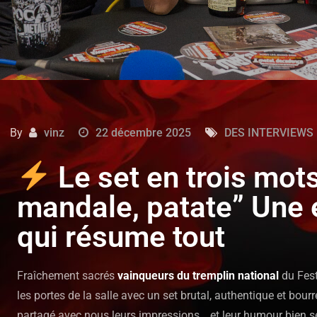
By
vinz
22 décembre 2025
DES INTERVIEWS
Le set en trois mots 
mandale, patate” Une 
qui résume tout
Fraîchement sacrés
vainqueurs du tremplin national
du Fest
les portes de la salle avec un set brutal, authentique et bour
partagé avec nous leurs impressions… et leur humour bien se