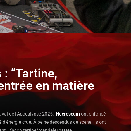
: “Tartine,
entrée en matière
ival de l’Apocalypse 2025,
Necroscum
ont enfoncé
ré d’énergie crue. À peine descendus de scène, ils ont
nti , façon tartine/mandale/patate.