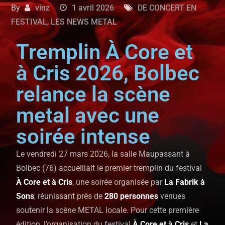
By
vinz
1 avril 2026
DE CONCERT EN
FESTIVAL
,
LES NEWS METAL
Tremplin À Core et
à Cris 2026, Bolbec
relance la scène
metal avec une
soirée intense
Le vendredi 27 mars 2026, la salle Maupassant à
Bolbec (76) accueillait le premier tremplin du festival
À Core et à Cris
, une soirée organisée par
La Fabrik à
Sons
, réunissant près de
280 personnes
venues
soutenir la scène METAL locale. Pour cette première
édition, l’organisation du festival
À Core et à Cris
et
La