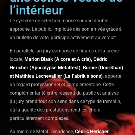
l’intérieur
Le système de sélection repose sur une double
approche. Le public, impliqué dès son arrivée grâce à
un bulletin de vote, participe activement au verdict.
En parallèle, un jury composé de figures de la scène
locale,
Marion Blask (A core et A cris), Cédric
Hericher (Apocalypse Metalfest), Burnie (DoorShan)
et Matthieu Lechevallier (La Fabrik à sons)
, apporte
un regard professionnel et complémentaire. Cette
complémentarité entre ressenti du public et analyse
du jury prend tout son sens dans ce type de tremplin,
où la qualité des prestations rend les choix
particulièrement complexes.
Au micro de Metal Décadence,
Cédric Hericher
,