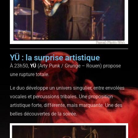
YÜ : la surprise artistique
À 23h50,
YÜ
(Arty Punk / Grunge – Rouen) propose
une rupture totale.
Le duo développe un univers singulier, entre envolées
vocales et percussions tribales. Une proposition
artistique forte, différente, mais marquante. Une des
belles découvertes de la soirée.