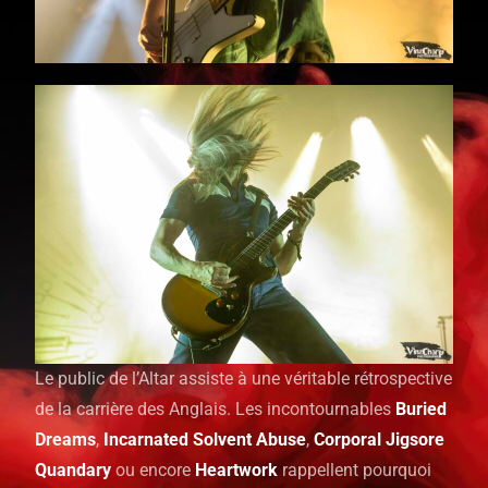
Le public de l’Altar assiste à une véritable rétrospective
de la carrière des Anglais. Les incontournables
Buried
Dreams
,
Incarnated Solvent Abuse
,
Corporal Jigsore
Quandary
ou encore
Heartwork
rappellent pourquoi