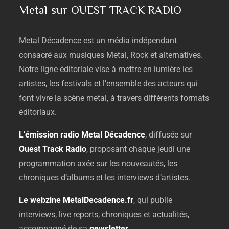
Metal sur OUEST TRACK RADIO
Metal
Décadence
est
un
média
indépendant
consacré
aux
musiques
Metal,
Rock
et
alternatives.
Notre
ligne
éditoriale
vise
à
mettre
en
lumière
les
artistes,
les
festivals
et
l’ensemble
des
acteurs
qui
font
vivre
la
scène
metal,
à
travers
différents
formats
éditoriaux.
L’émission
radio
Metal
Décadence
,
diffusée
sur
Ouest
Track
Radio
,
proposant
chaque
jeudi
une
programmation
axée
sur
les
nouveautés,
les
chroniques
d’albums
et
les
interviews
d’artistes.
Le
webzine
MetalDecadence.
fr
,
qui
publie
interviews,
live
reports,
chroniques
et
actualités,
accompagné
de
sa
newsletter
.