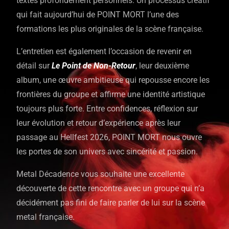
textes profondément personnels. Un processus créatif
qui fait aujourd’hui de POINT MORT l’une des
formations les plus originales de la scène française.
L’entretien est également l’occasion de revenir en
détail sur
Le Point de Non-Retour
, leur deuxième
album, une œuvre ambitieuse qui repousse encore les
frontières du groupe et affirme une identité artistique
toujours plus forte. Entre confidences, réflexion sur
leur évolution et retour d’expérience après leur
passage au Hellfest 2026, POINT MORT nous ouvre
les portes de son univers avec sincérité et passion.
Metal Décadence vous souhaite une excellente
découverte de cette rencontre avec un groupe qui n’a
décidément pas fini de faire parler de lui sur la scène
metal française.