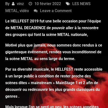
By
vinz
10 février 2022
LES NEWS
METAL
,
vidéo
Leave a Comment
Le HELLFEST 2019 fut une belle occasion pour l’équipe
de METAL DECADENCE de pouvoir aller à la rencontre
des groupes qui font la scène METAL nationale,
Motivé plus que jamais, nous sommes donc rendus à ce
gigantesque événement, rendez-vous inconditionnel de
la scène METAL au sens large du terme.
Par sa diversité musicale, le HELLFEST reste accessible
à un large public à condition de rester proche des
scènes dites « mainstream » MainStage 1 et 2 afin de
découvrir ou redécouvrir les plus grands classiques du
genres .
Mais lorsque l’on se perd un peu, les scènes appelées