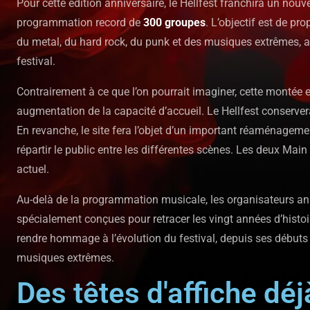
Pour cette édition anniversaire, le Hellfest franchira un no
programmation record de
300 groupes
. L’objectif est de pr
du metal, du hard rock, du punk et des musiques extrêmes, a
festival.
Contrairement à ce que l’on pourrait imaginer, cette monté
augmentation de la capacité d’accueil. Le Hellfest conserver
En revanche, le site fera l’objet d’un important réaménagemen
répartir le public entre les différentes scènes. Les deux Ma
actuel.
Au-delà de la programmation musicale, les organisateurs an
spécialement conçues pour retracer les vingt années d’histoir
rendre hommage à l’évolution du festival, depuis ses débuts
musiques extrêmes.
Des têtes d'affiche dé