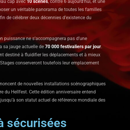
uveau cap avec
10 scènes
, contre 6 aujourd’hui, et une
oposer un véritable panorama de toutes les familles
fin de célébrer deux décennies d’existence du
e en puissance ne s’accompagnera pas d’une
a sa jauge actuelle de
70 000 festivaliers par jour
.
t destiné à fluidifier les déplacements et à mieux
in Stages conserveront toutefois leur emplacement
noncent de nouvelles installations scénographiques
e du Hellfest. Cette édition anniversaire entend
 jusqu’à son statut actuel de référence mondiale des
jà sécurisées