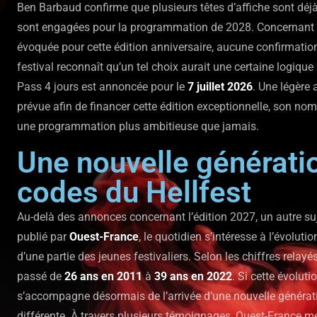
Ben Barbaud confirme que plusieurs têtes d’affiche sont déj
sont engagées pour la programmation de 2028. Concernant 
évoquée pour cette édition anniversaire, aucune confirmation 
festival reconnaît qu’un tel choix aurait une certaine logique
Pass 4 jours est annoncée pour le
7 juillet 2026
. Une légère
prévue afin de financer cette édition exceptionnelle, son nom
une programmation plus ambitieuse que jamais.
Une nouvelle générati
codes du Hellfest
Au-delà des annonces concernant l’édition 2027, un autre suj
publié par
Ouest-France
, le quotidien s’intéresse à l’évolut
d’une partie des jeunes festivaliers. Selon les chiffres relayés
passé de
26 ans en 2011
à
39 ans en 2022
. Si cette évoluti
s’accompagne désormais de l’arrivée d’une nouvelle génératio
différente. À travers plusieurs témoignages, Ouest-France me