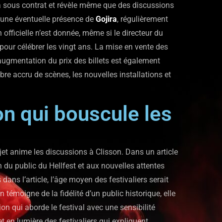
à sous contrat et révèle même que des discussions
une éventuelle présence de
Gojira
, régulièrement
officielle n’est donnée, même si le directeur du
 pour célébrer les vingt ans. La mise en vente des
 augmentation du prix des billets est également
bre accru de scènes, les nouvelles installations et
on qui bouscule les
et anime les discussions à Clisson. Dans un article
ion du public du Hellfest et aux nouvelles attentes
 dans l’article, l’âge moyen des festivaliers serait
on témoigne de la fidélité d’un public historique, elle
n qui aborde le festival avec une sensibilité
t en lumière des festivaliers qui expliquent