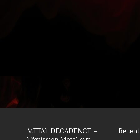
METAL DECADENCE –
Recent
L’émission Metal sur