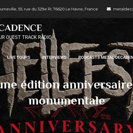
ille, 55, rue du 329e RI, 76620 Le Havre, France
metaldec
ECADENCE
UR OUEST TRACK RADIO
LIVE TOURS
INTERVIEWS
PODCASTS METAL DECADE
une édition anniversair
monumentale