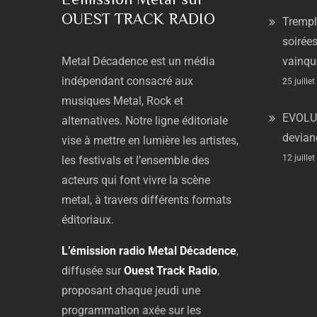
OUEST TRACK RADIO
Trempl
soirées
Metal
Décadence
est
un
média
vainqu
indépendant
consacré
aux
25 juille
musiques
Metal,
Rock
et
EVOLU
alternatives.
Notre
ligne
éditoriale
devian
vise
à
mettre
en
lumière
les
artistes,
12 juille
les
festivals
et
l’ensemble
des
acteurs
qui
font
vivre
la
scène
metal,
à
travers
différents
formats
éditoriaux.
L’émission
radio
Metal
Décadence
,
diffusée
sur
Ouest
Track
Radio
,
proposant
chaque
jeudi
une
programmation
axée
sur
les