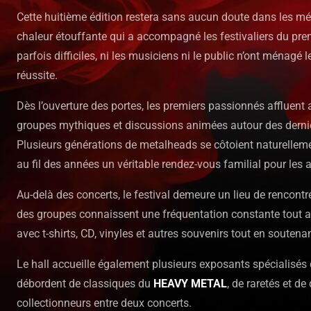
Cette huitième édition restera sans aucun doute dans les mé
chaleur étouffante qui a accompagné les festivaliers du pre
parfois difficiles, ni les musiciens ni le public n’ont ménagé 
réussite.
Dès l’ouverture des portes, les premiers passionnés affluent a
groupes mythiques et discussions animées autour des derni
Plusieurs générations de metalheads se côtoient naturelleme
au fil des années un véritable rendez-vous familial pour les
Au-delà des concerts, le festival demeure un lieu de rencon
des groupes connaissent une fréquentation constante tout au
avec t-shirts, CD, vinyles et autres souvenirs tout en soutena
Le hall accueille également plusieurs exposants spécialisés d
débordent de classiques du
HEAVY METAL
, de raretés et de
collectionneurs entre deux concerts.