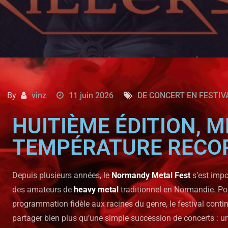
By
vinz
11 juin 2026
DE CONCERT EN FESTIV
HUITIÈME ÉDITION, 
TEMPÉRATURE RECOR
Depuis plusieurs années, le
Normandy Metal Fest
s’est imp
des amateurs de
heavy metal
traditionnel en Normandie. Po
programmation fidèle aux racines du genre, le festival con
partager bien plus qu’une simple succession de concerts : un