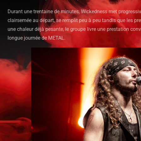
Durant une trentaine de minutes, Wickedness met progressiv
clairsemée au départ, se remplit peu à peu tandis que les pr
une chaleur déjà pesante, le groupe livre une prestation con
longue journée de METAL.