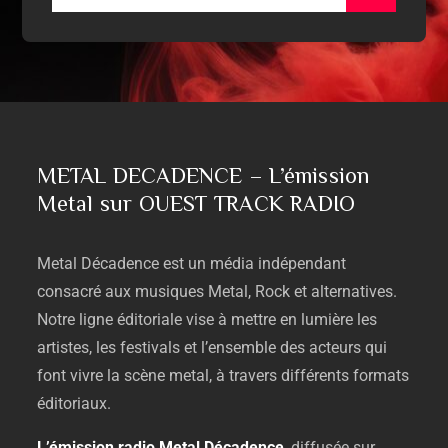
METAL DECADENCE – L’émission
Metal sur OUEST TRACK RADIO
Metal
Décadence
est
un
média
indépendant
consacré
aux
musiques
Metal,
Rock
et
alternatives.
Notre
ligne
éditoriale
vise
à
mettre
en
lumière
les
artistes,
les
festivals
et
l’ensemble
des
acteurs
qui
font
vivre
la
scène
metal,
à
travers
différents
formats
éditoriaux.
L’émission
radio
Metal
Décadence
,
diffusée
sur