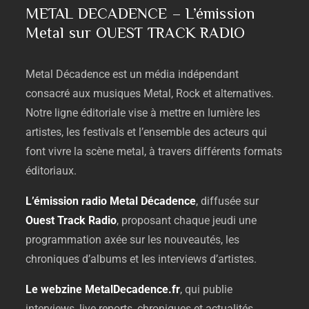
METAL DECADENCE – L’émission
Metal sur OUEST TRACK RADIO
Metal
Décadence
est
un
média
indépendant
consacré
aux
musiques
Metal,
Rock
et
alternatives.
Notre
ligne
éditoriale
vise
à
mettre
en
lumière
les
artistes,
les
festivals
et
l’ensemble
des
acteurs
qui
font
vivre
la
scène
metal,
à
travers
différents
formats
éditoriaux.
L’émission
radio
Metal
Décadence
,
diffusée
sur
Ouest
Track
Radio
,
proposant
chaque
jeudi
une
programmation
axée
sur
les
nouveautés,
les
chroniques
d’albums
et
les
interviews
d’artistes.
Le
webzine
MetalDecadence.
fr
,
qui
publie
interviews,
live
reports,
chroniques
et
actualités,